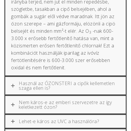
irányba terjed, nem jut el minden repedésbe,
szögletbe, tasakban a cipő belsejében, ahol a
gombák a sugár elől védve maradnak. Itt jön az
ózon szerepe – ami gázformáju, elözönli a cipö
belsejét és minden mm²-t elér. Az O
-nak 600-
3
3.000 x erősebb fertőtlenítő hatása van, mint a
közismerten erősen fertőtlenítő chlornak! Ezt a
kombinációt használják iparilag az ivóvíz
fertötlenítésére is 600-3.000 szer erősebben
oxidal és nem fertőtlenit.
Használ az ÓZONSTERI a cipők kellemetlen
szaga ellen is?
Nem káros-e az emberi szervezetre az így
keletkezett ózon?
Lehet-e káros az UVC a használóra?