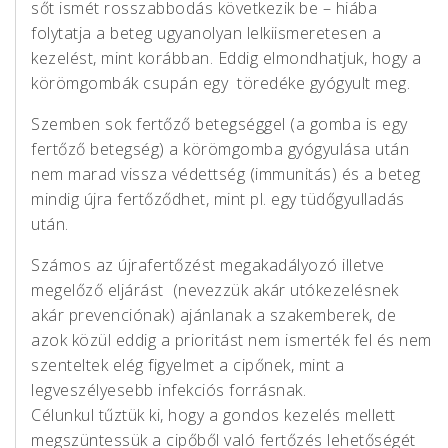
sőt ismét rosszabbodás következik be – hiába
folytatja a beteg ugyanolyan lelkiismeretesen a
kezelést, mint korábban. Eddig elmondhatjuk, hogy a
körömgombák csupán egy töredéke gyógyult meg.
Szemben sok fertőző betegséggel (a gomba is egy
fertőző betegség) a körömgomba gyógyulása után
nem marad vissza védettség (immunitás) és a beteg
mindig újra fertőződhet, mint pl. egy tüdőgyulladás
után.
Számos az újrafertőzést megakadályozó illetve
megelőző eljárást (nevezzük akár utókezelésnek
akár prevenciónak) ajánlanak a szakemberek, de
azok közül eddig a prioritást nem ismerték fel és nem
szenteltek elég figyelmet a cipőnek, mint a
legveszélyesebb infekciós forrásnak.
Célunkul tűztük ki, hogy a gondos kezelés mellett
megszüntessük a cipőből való fertőzés lehetőségét