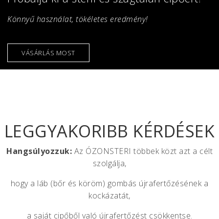
Könnyű használat, tökéletes eredmény!
VÁSÁRLÁS MOST
LEGGYAKORIBB KÉRDÉSEK
Hangsúlyozzuk:
Az ÓZONSTERI többek közt azt a célt
szolgálja,
hogy a láb (bőr és köröm) gombás újrafertőzésének a
kockázatát,
a saját cipőből való újrafertőzést csökkentse.