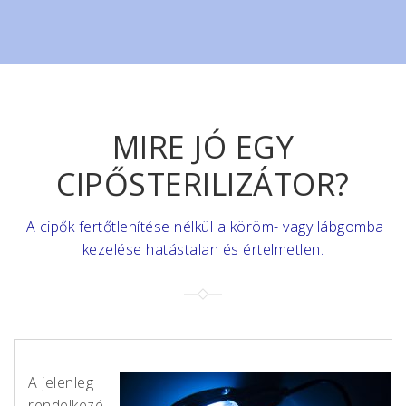
MIRE JÓ EGY
CIPŐSTERILIZÁTOR?
A cipők fertőtlenítése nélkül a köröm- vagy lábgomba
kezelése hatástalan és értelmetlen.
A jelenleg
rendelkezé