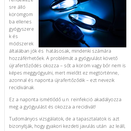
sre álló
körömgom
ba ellenes
gyógyszere
k és
módszerek
általában jók és hatásosak, mindenki számára
hozzáférhetőek. A problémát a gyógyulást követő
újrafertőződés okozza – sőt a köröm vagy bőr nem is
képes meggyógyulni, mert mielőtt ez megtörténne,
azonnal és naponta újrafertőződik – ezt nevezik
recidivának.
Ez a naponta ismétlődő u.n. reinfekció akadályozza
meg a gyógyulást és okozza a recidivát!
Tudományos vizsgálatok, de a tapasztalatok is azt
bizonyítják, hogy gyakori kezdeti javulás után az leáll,