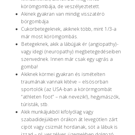
körömgombája, de veszélyeztetett.
Akinek gyakran van mindig visszatérö
börgombája.
Cukorbetegeknek, akiknek több, mint 1/3-a
már most körömgombás.
Betegeknek, akik a lábújjak ér (angiopathy)-
vagy idegi (neuropathy) megbetegedéseiben
szenvednek. Innen már csak egy ugrás a
gomba!
Akiknek körmei gyakran és ismételten
traumának vannak kitéve – elsösorban
sportolók (az USA-ban a körörmgombát
“athleten foot” – nak nevezik!), hegymászók,
túristák, stb.
Akik munkájukból kifolyólag vagy
szabadidejükben órákon át levegötlen zárt
cipöt vagy csizmát hordanak, söt a lábuk is
izzad – pl. veszélyes üzemekben dolgozó