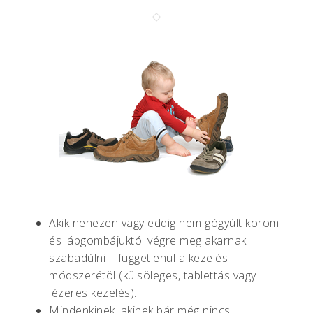
Akik nehezen vagy eddig nem gógyúlt köröm-
és lábgombájuktól végre meg akarnak
szabadúlni – függetlenül a kezelés
módszerétöl (külsöleges, tablettás vagy
lézeres kezelés).
Mindenkinek, akinek bár még nincs