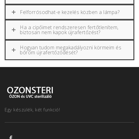
Felforrósodhat-e kezelés közben a lámpa?
Ha a cipőimet rendszeresen fertőtlenítem,
biztosan nem kapok újrafertőzést?
Hogyan tudom megakadályozni körmeim és
bőröm újrafertőződését?
Egy készülék, két funkció!