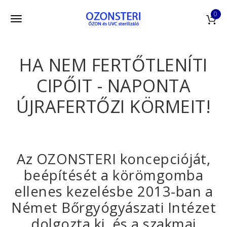
Skip to main content
0
Toggle navigation
HA NEM FERTŐTLENÍTI
CIPŐIT - NAPONTA
ÚJRAFERTŐZI KÖRMEIT!
Az OZONSTERI koncepcióját,
beépítését a körömgomba
ellenes kezelésbe 2013-ban a
Német Bőrgyógyászati Intézet
dolgozta ki, és a szakmai