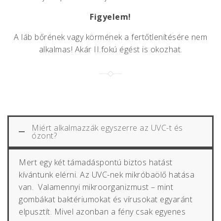
Figyelem!
A láb bőrének vagy körmének a fertőtlenítésére nem
alkalmas! Akár II.fokú égést is okozhat.
Miért alkalmazzák egyszerre az UVC-t és
ózont?
Mert egy két támadáspontú biztos hatást
kívántunk elérni. Az UVC-nek mikróbaölő hatása
van. Valamennyi mikroorganizmust – mint
gombákat baktériumokat és vírusokat egyaránt
elpusztít. Mivel azonban a fény csak egyenes