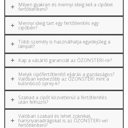
Milyen gyakran és mennyi ideig kell a cipőket
fertőtleníteni?
Mennyi ideig tart egy fertőtlenítés egy
cipőben?
Több személy is használhatja egyidejűleg a
lámpát?
Kap a vásárló garanciát az ÓZONSTERI-re?
Melyik cipőfertőtlenítő eljárás a gazdaságos?
Valóban kedvezőbb az ÓZONSTERI mint a
különböző sprey-k?
Szabad a cipőt közvetlenül a fertőtlenítés
után felhúzni?
Valóban szabad és lehet zoknikat,
harisnyanadrágokat is az ÓZONSTERI-vel
fertőtleníteni?