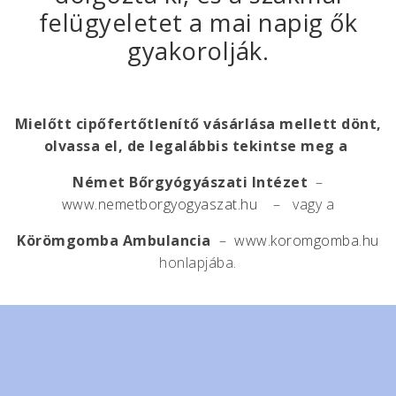
felügyeletet a mai napig ők
gyakorolják.
Mielőtt cipőfertőtlenítő vásárlása mellett dönt,
olvassa el, de legalábbis tekintse meg a
Német Bőrgyógyászati Intézet
–
www.nemetborgyogyaszat.hu
– vagy a
Körömgomba Ambulancia
–
www.koromgomba.hu
honlapjába.