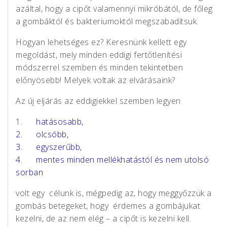
azáltal, hogy a cipőt valamennyi mikróbától, de főleg
a gombáktól és bakteriumoktól megszabadítsuk.
Hogyan lehetséges ez? Keresnünk kellett egy
megoldást, mely minden eddigi fertőtlenítési
módszerrel szemben és minden tekintetben
előnyösebb! Melyek voltak az elvárásaink?
Az új eljárás az eddigiekkel szemben legyen
1.
hatásosabb,
2. olcsóbb,
3. egyszerűbb,
4. mentes minden mellékhatástól és nem utolsó
sorban
volt egy célunk is, mégpedig az, hogy meggyőzzük a
gombás betegeket, hogy érdemes a gombájukat
kezelni, de az nem elég – a cipőt is kezelni kell.