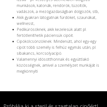
munkások, katonák, rendörök, tüzoltók,
vadászok, a mezögazdaságban dolgozók, stb,
Akik gyakran látogatnak fürdöket, szaunákat,
wellnesst,
Pedikürösöknek, akik kezelesük alatt pl.
fertötleníthetik páciensük cipöit.
Cipökölcsönzöknek: Mindenütt, ahol egy-egy
cipöt több személy is felhúz egymás után, pl.
síbakancs, korcsolyacipö.
Valamennyi idösotthonnak és együttlakó
közösségnek, amivel a személyzet munkáját is
megkönnyíti
Próbálja ki a steril és szagtalan cipőért!