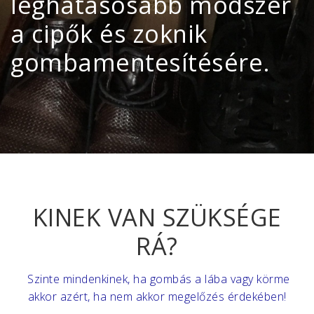
leghatásosabb módszer
a cipők és zoknik
gombamentesítésére.
KINEK VAN SZÜKSÉGE
RÁ?
Szinte mindenkinek, ha gombás a lába vagy körme
akkor azért, ha nem akkor megelőzés érdekében!