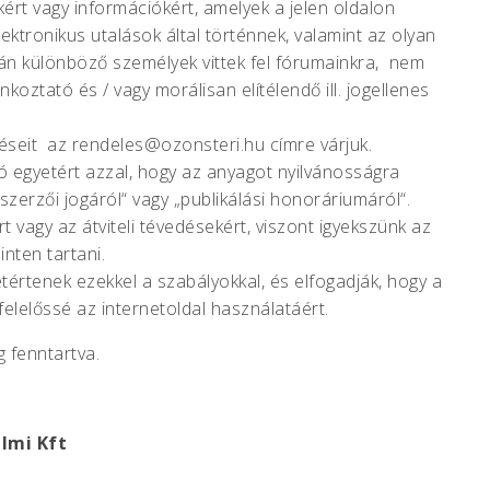
ért vagy információkért, amelyek a jelen oldalon
lektronikus utalások által történnek, valamint az olyan
rán különböző személyek vittek fel fórumainkra, nem
koztató és / vagy morálisan elítélendő ill. jogellenes
rdéseit az rendeles@ozonsteri.hu
címre várjuk.
ó egyetért azzal, hogy az anyagot nyilvánosságra
erzői jogáról“ vagy „publikálási honoráriumáról“.
t vagy az átviteli tévedésekért, viszont igyekszünk az
inten tartani.
yetértenek ezekkel a szabályokkal, és elfogadják, hogy a
lelőssé az internetoldal használatáért.
 fenntartva.
lmi Kft