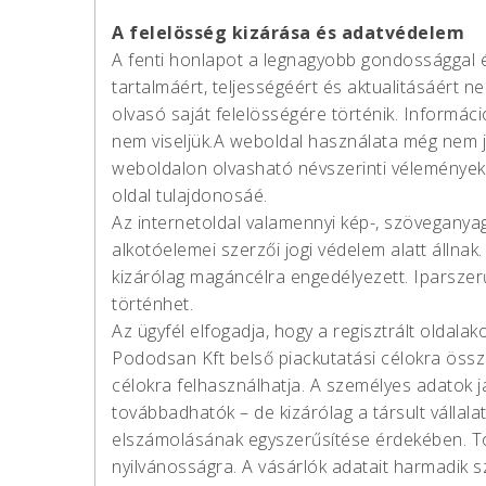
A felelösség kizárása és adatvédelem
A fenti honlapot a legnagyobb gondossággal és
tartalmáért, teljességéért és aktualitásáért n
olvasó saját felelösségére történik. Informá
nem viseljük.A weboldal használata még nem je
weboldalon olvasható névszerinti vélemények
oldal tulajdonosáé.
Az internetoldal valamennyi kép-, szövegany
alkotóelemei szerzői jogi védelem alatt állna
kizárólag magáncélra engedélyezett. Iparszerű
történhet.
Az ügyfél elfogadja, hogy a regisztrált oldalak
Pododsan Kft belső piackutatási célokra összes
célokra felhasználhatja. A személyes adatok ja
továbbadhatók – de kizárólag a társult vállala
elszámolásának egyszerűsítése érdekében. T
nyilvánosságra. A vásárlók adatait harmadik s