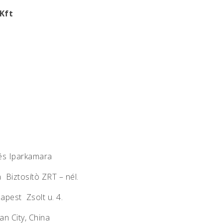
Kft
 és Iparkamara
 Biztosítò ZRT – nél.
pest Zsolt u. 4.
an City, China