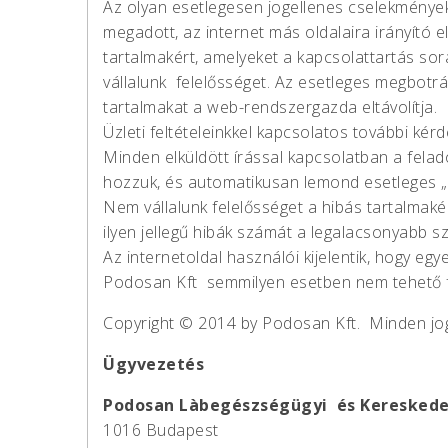
Az olyan esetlegesen jogellenes cselekmények
megadott, az internet más oldalaira irányító e
tartalmakért, amelyeket a kapcsolattartás so
vállalunk felelősséget. Az esetleges megbotrán
tartalmakat a web-rendszergazda eltávolítja.
Üzleti feltételeinkkel kapcsolatos további ké
Minden elküldött írással kapcsolatban a felad
hozzuk, és automatikusan lemond esetleges „sz
Nem vállalunk felelősséget a hibás tartalmakér
ilyen jellegű hibák számát a legalacsonyabb sz
Az internetoldal használói kijelentik, hogy eg
Podosan Kft semmilyen esetben nem tehető fe
Copyright © 2014 by Podosan Kft. Minden jog
Ügyvezetés
Podosan Làbegészségügyi és Kereskede
1016 Budapest