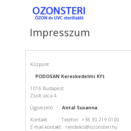
S
k
ÓZ
i
p
Impresszum
t
o
ON
m
a
i
Központ :
ST
n
PODOSAN
Kereskedelmi Kft
c
o
1016 Budapest
n
ER
Zsolt utca 4.
t
e
Ügyvezetö :
Antal Susanna
n
Kontakt: Telefon: +36 30 219 0100
t
I
E-mail kontakt: rendeles@ozonsteri.hu