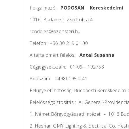
Forgalmazó:
PODOSAN
Kereskedelmi 
1016 Budapest Zsolt utca 4.
rendeles@ozonsteri.hu
Telefon: +36 30 219 0 100
A tartalomért felelös:
Antal Susanna
Cégjegyzékszám: 01-09 – 192758
Adószám: 24980195 2 41
Felügyeleti hatóság: Budapesti Kereskedelmi
Felelősségbiztosítás : A Generali-Providencia
1. Német Bőrgyógyászati Intézet – 1016 Buda
2. Heshan GMY Lighting & Electrical Co, Hesh