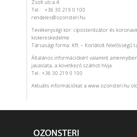
Zsolt utca 4.
Tel.: +36 30 219 0 100
rendeles@ozonsteri.hu
Tevékenységi kör: cipösterilizátor és koronavír
kiskereskedelme
Társasági forma: Kft. – Korlátolt felelősségű 
Általános információkért valamint amennyiben 
javaslata, a következő számot hívja:
Tel.: +36 30 219 0 100
Aktuális információkat a www.ozonsteri.hu ol