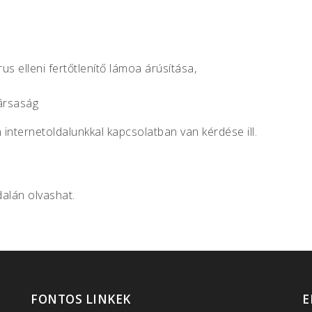
us elleni fertőtlenítő lámoa árúsítása,
társaság
internetoldalunkkal kapcsolatban van kérdése ill.
dalán olvashat.
FONTOS LINKEK
E