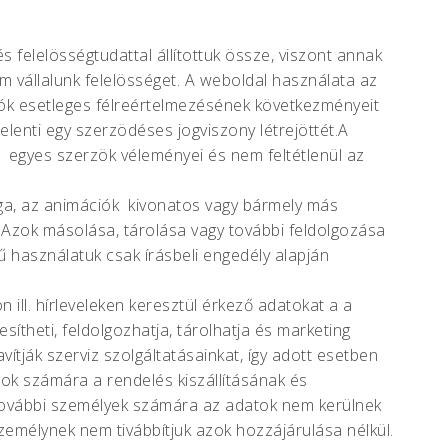
 felelösségtudattal állítottuk össze, viszont annak
em vállalunk felelösséget. A weboldal használata az
ciók esetleges félreértelmezésének következményeit
lenti egy szerzödéses jogviszony létrejöttét.A
 egyes szerzök véleményei és nem feltétlenül az
aga, az animációk kivonatos vagy bármely más
k. Azok másolása, tárolása vagy további feldolgozása
 használatuk csak írásbeli engedély alapján
on ill. hírleveleken keresztül érkező adatokat a a
ítheti, feldolgozhatja, tárolhatja és marketing
vítják szerviz szolgáltatásainkat, így adott esetben
tok számára a rendelés kiszállításának és
ovábbi személyek számára az adatok nem kerülnek
zemélynek nem tivábbítjuk azok hozzájárulása nélkül.