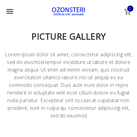
S
0
k
T
i
o
p
t
PICTURE GALLERY
g
o
g
m
Lorem ipsum dolor sit amet, consectetur adipiscing elit,
l
a
sed do eiusmod tempor incididunt ut labore et dolore
i
e
magna aliqua. Ut enim ad minim veniam, quis nostrud
n
exercitation ullamco laboris nisi ut aliquip ex ea
n
c
commodo consequat. Duis aute irure dolor in repre
o
a
henderit in voluptate velit esse cillum dolore eu fugiat
n
v
nulla pariatur. Excepteur sint occaecat cupidatat non
t
proident, sunt in culpa qu. consectetur adipiscing elit,
i
e
sed do eiusmod
n
g
t
a