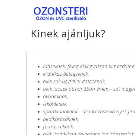
S
k
ÓZ
i
p
Kinek ajánljuk?
t
o
ON
m
a
i
idöseknek, föleg akik gyakran kimozdúlna
ST
n
krónikus betegeknek,
c
akik sok ügyféllel dolgoznak,
o
akik idösek otthonában élnek – söt magu
n
óvodáknak,
ER
t
iskoláknak,
e
sportkluboknak – az öltözöszekrények fert
n
pedikürösöknek,
t
I
fodrászoknak,
akik irodákban dolgoznak (az íróasztalok