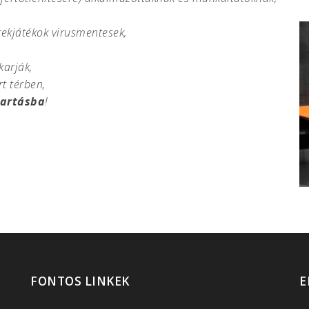
rekjátékok virusmentesek,
karják,
t térben,
tartásba
!
FONTOS LINKEK
E