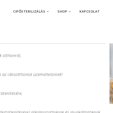
CIPŐSTERILIZÁLÁS
SHOP
KAPCSOLAT
k otthonról,
k az idösotthonok üzemeltetöinek!
ötenítésére,
 fertötlenítésére) alkalmazottaknak és munkáltatóknak,