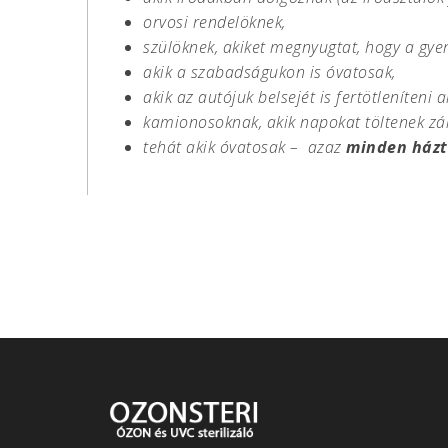
orvosi rendelöknek,
szülöknek, akiket megnyugtat, hogy a gye
akik a szabadságukon is óvatosak,
akik az autójuk belsejét is fertötleníteni a
kamionosoknak, akik napokat töltenek zár
tehát akik óvatosak – azaz
minden ház